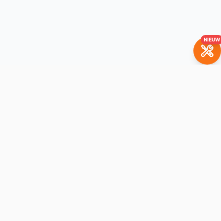
NIEUW
BrickBuddy
Het LEGO-verhuurplatform. Huur je favoriete sets met
aankoopoptie.
Navigatie