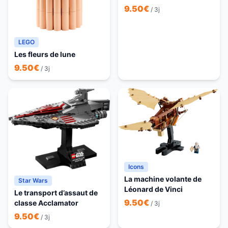
Ren
9.50
€
/ 3j
LEGO
Les fleurs de lune
9.50
€
/ 3j
Icons
La machine volante de
Star Wars
Léonard de Vinci
Le transport d’assaut de
9.50
€
classe Acclamator
/ 3j
9.50
€
/ 3j