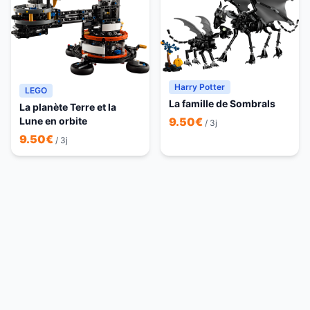
Harry Potter
LEGO
La famille de Sombrals
La planète Terre et la
9.50
€
Lune en orbite
/ 3j
9.50
€
/ 3j