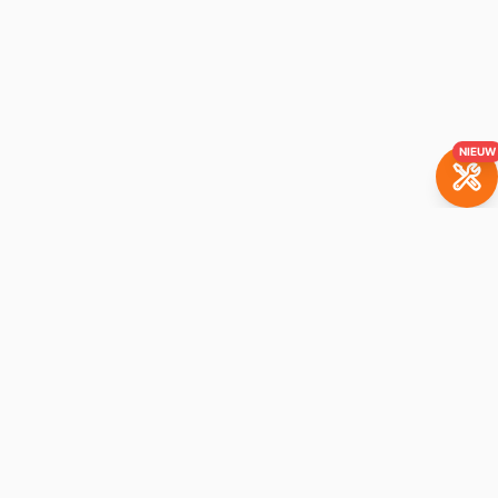
NIEUW
BrickBuddy
Het LEGO-verhuurplatform. Huur je favoriete sets met
aankoopoptie.