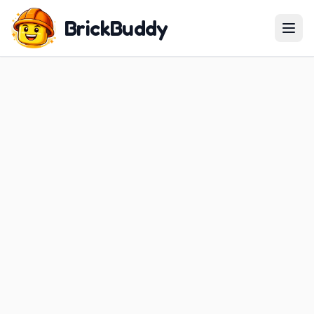
BrickBuddy