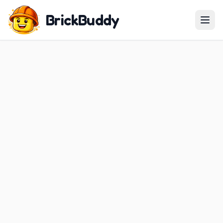
BrickBuddy