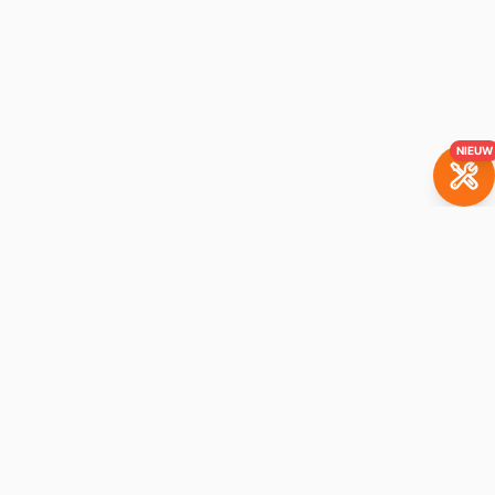
NIEUW
BrickBuddy
Het LEGO-verhuurplatform. Huur je favoriete sets met
aankoopoptie.