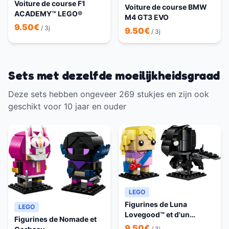
Voiture de course F1
Voiture de course BMW
ACADEMY™ LEGO®
M4 GT3 EVO
9.50
€
/ 3j
9.50
€
/ 3j
Sets met dezelfde moeilijkheidsgraad
Deze sets hebben ongeveer 269 stukjes en zijn ook
geschikt voor 10 jaar en ouder
LEGO
Figurines de Luna
LEGO
Lovegood™ et d'un
Figurines de Nomade et
Sombral
9.50
€
/ 3j