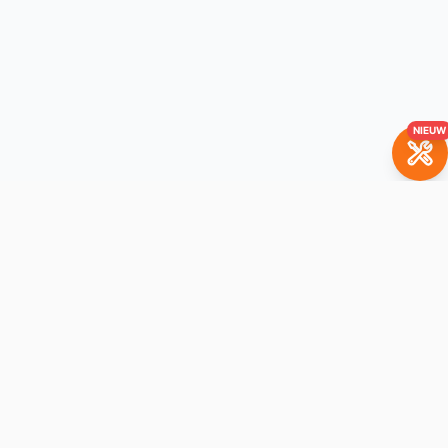
NIEUW
BrickBuddy
Het LEGO-verhuurplatform. Huur je favoriete sets met
aankoopoptie.