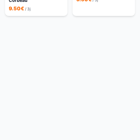
Corbeau
9.50
€
/ 3j