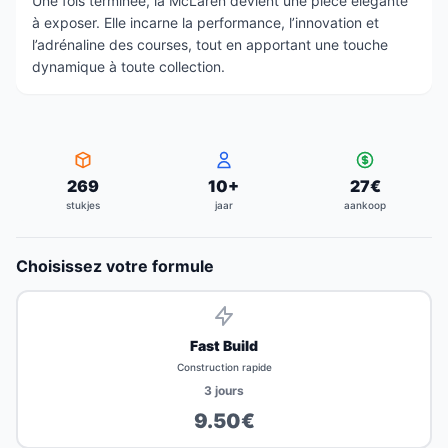
Une fois terminée, la McLaren devient une pièce élégante
à exposer. Elle incarne la performance, l’innovation et
l’adrénaline des courses, tout en apportant une touche
dynamique à toute collection.
269
10
+
27
€
stukjes
jaar
aankoop
Choisissez votre formule
Fast Build
Construction rapide
3
jours
9.50
€