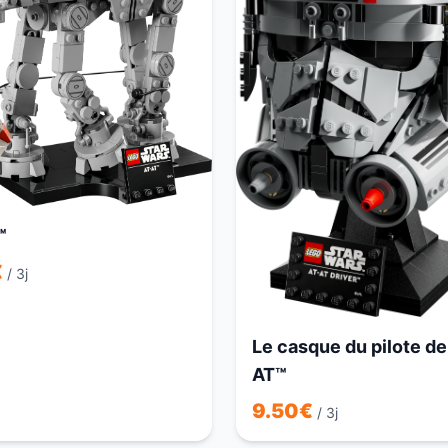
™
€
/ 3j
Le casque du pilote de
AT™
9.50
€
/ 3j