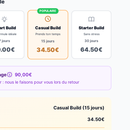
le
POPULAIRE
Casual Build
rt Build
Starter Build
Prends ton temps
rmule idéale
Sans stress
7
jours
30
jours
15
jours
9.00
€
64.50
€
34.50
€
age
90,00€
: nous le faisons pour vous lors du retour
Casual Build (15 jours)
34.50
€