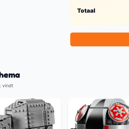
Totaal
thema
 vindt