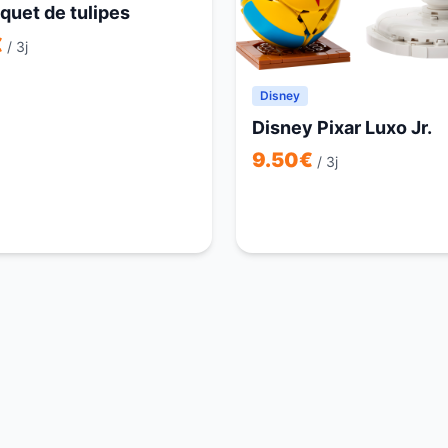
quet de tulipes
€
/ 3j
Disney
Disney Pixar Luxo Jr.
9.50
€
/ 3j