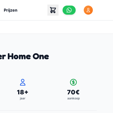
Prijzen
ser Home One
18
+
70
€
jaar
aankoop