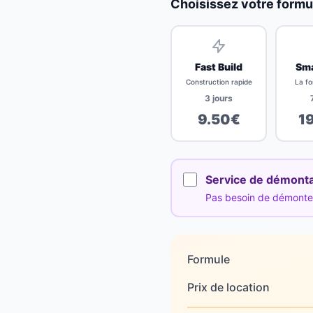
Choisissez votre formu
Fast Build
Sma
Construction rapide
La fo
3
jours
9.50
€
1
Service de démont
Pas besoin de démonter 
Formule
Prix de location