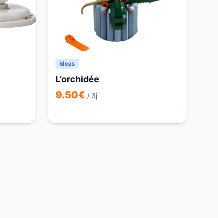
Ideas
L’orchidée
9.50
€
/ 3j