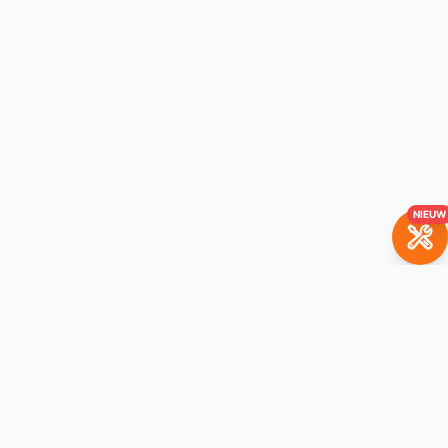
NIEUW
BrickBuddy
Het LEGO-verhuurplatform. Huur je favoriete sets met