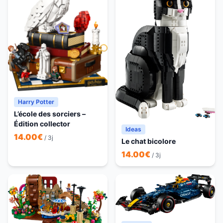
Harry Potter
L’école des sorciers –
Édition collector
Ideas
14.00
€
/ 3j
Le chat bicolore
14.00
€
/ 3j