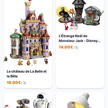
L'Étrange Noël de
Monsieur Jack - Disney
Tim Burton
14.00
€
/ 3j
Le château de La Belle et
la Bête
16.00
€
/ 3j