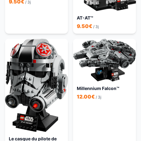
9.50
€
/ 3j
AT-AT™
9.50
€
/ 3j
Millennium Falcon™
12.00
€
/ 3j
Le casque du pilote de