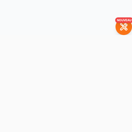
NOUVEAU
BrickBuddy
La plateforme de location de sets LEGO. Louez vos sets
préférés avec option à l'achat.
Navigation