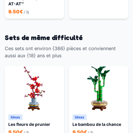
AT-AT™
9.50
€
/ 3j
Sets de même difficulté
Ces sets ont environ {386} pièces et conviennent
aussi aux {18} ans et plus
Ideas
Ideas
Les fleurs de prunier
Le bambou de la chance
9.50
€
9.50
€
/ 3j
/ 3j