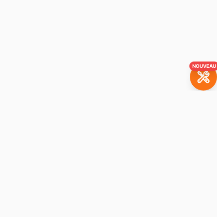
NOUVEAU
BrickBuddy
La plateforme de location de sets LEGO. Louez vos sets
préférés avec option à l'achat.