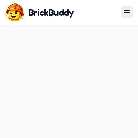
BrickBuddy