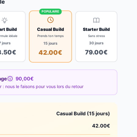
le
POPULAIRE
Casual Build
rt Build
Starter Build
Prends ton temps
rmule idéale
Sans stress
7
jours
30
jours
15
jours
3.50
€
79.00
€
42.00
€
age
90,00€
: nous le faisons pour vous lors du retour
Casual Build (15 jours)
42.00
€