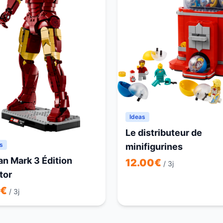
Ideas
Le distributeur de
s
minifigurines
an Mark 3 Édition
12.00
€
/ 3j
tor
€
/ 3j