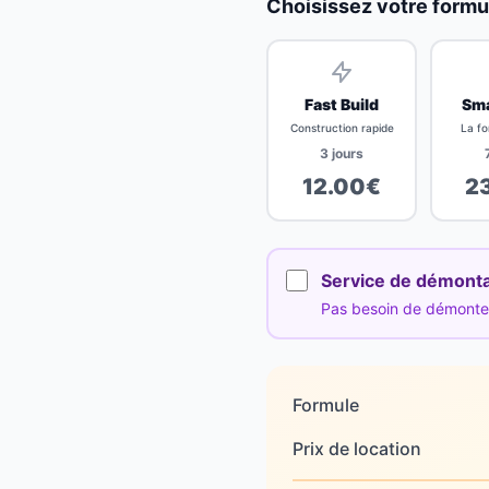
Choisissez votre formu
Fast Build
Sma
Construction rapide
La fo
3
jours
12.00
€
2
Service de démont
Pas besoin de démonter 
Formule
Prix de location