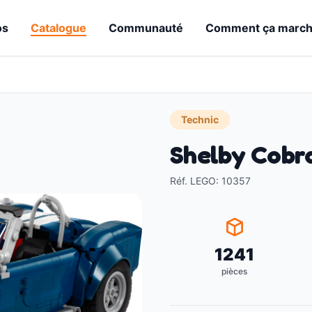
os
Catalogue
Communauté
Comment ça marc
Technic
Shelby Cobr
Réf. LEGO
:
10357
1241
pièces