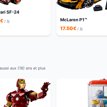
rari SF-24
McLaren P1™
€
/ 3j
17.50
€
/ 3j
aussi aux {18} ans et plus