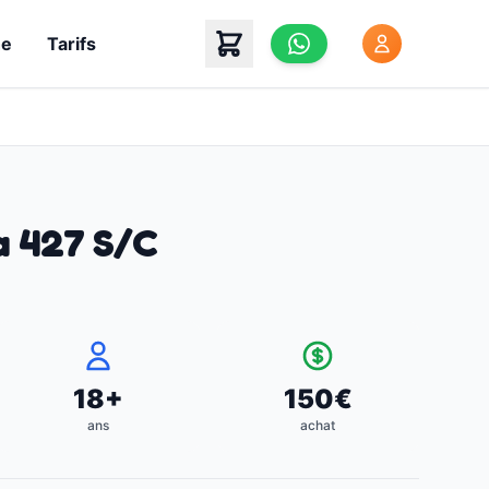
he
Tarifs
a 427 S/C
18
+
150
€
ans
achat