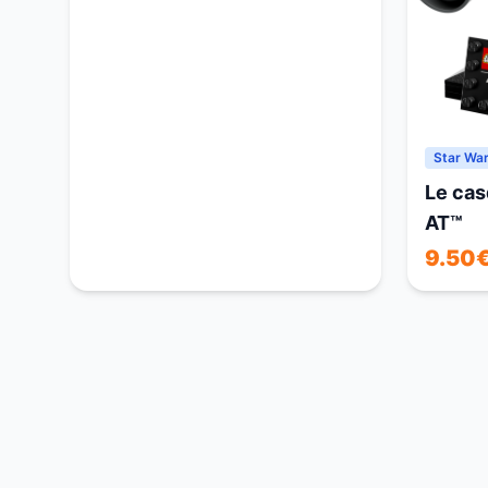
Star Wa
Le cas
AT™
9.50