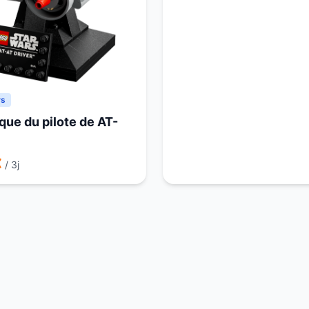
rs
que du pilote de AT-
€
/ 3j