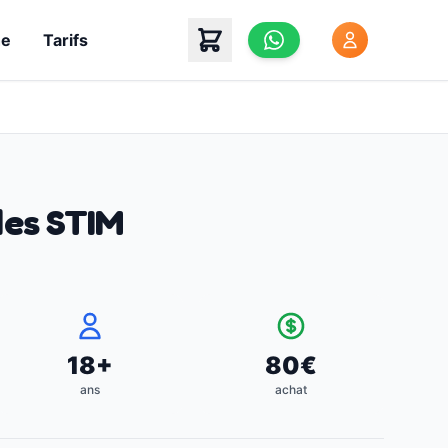
he
Tarifs
des STIM
18
+
80
€
ans
achat