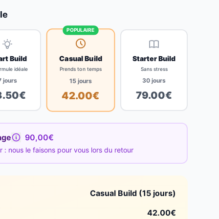
le
POPULAIRE
Casual Build
rt Build
Starter Build
Prends ton temps
rmule idéale
Sans stress
7
jours
30
jours
15
jours
3.50
€
79.00
€
42.00
€
age
90,00€
: nous le faisons pour vous lors du retour
Casual Build (15 jours)
42.00
€