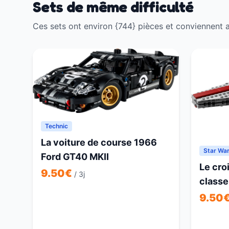
Sets de même difficulté
Ces sets ont environ {744} pièces et conviennent a
Technic
La voiture de course 1966
Star Wa
Ford GT40 MKII
Le cro
9.50
€
/ 3j
classe
9.50