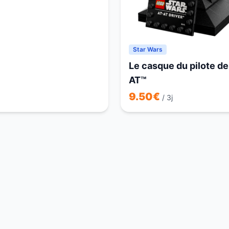
Star Wars
Le casque du pilote de
AT™
9.50
€
/ 3j