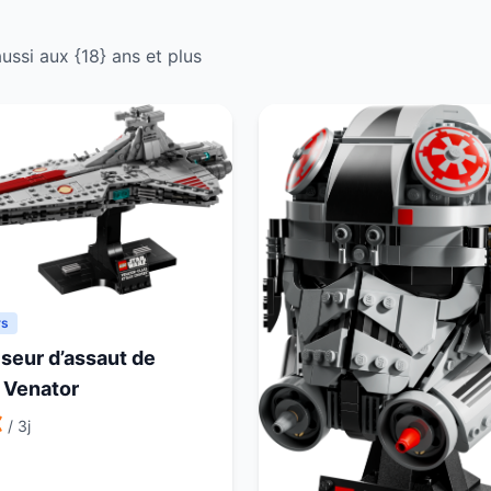
ussi aux {18} ans et plus
rs
iseur d’assaut de
 Venator
€
/ 3j