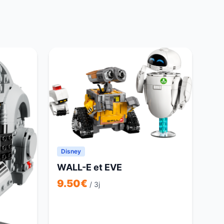
Disney
WALL-E et EVE
9.50
€
/ 3j