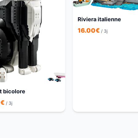
Riviera italienne
16.00
€
/ 3j
t bicolore
0
€
/ 3j