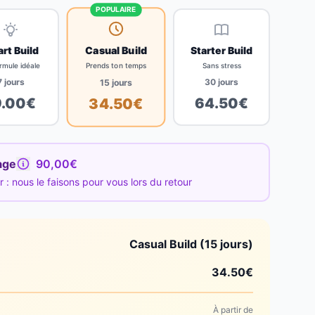
POPULAIRE
Casual Build
rt Build
Starter Build
Prends ton temps
rmule idéale
Sans stress
7
jours
30
jours
15
jours
9.00
€
64.50
€
34.50
€
age
90,00€
: nous le faisons pour vous lors du retour
Casual Build (15 jours)
34.50
€
À partir de