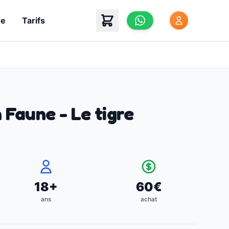
he
Tarifs
 Faune - Le tigre
18
+
60
€
ans
achat