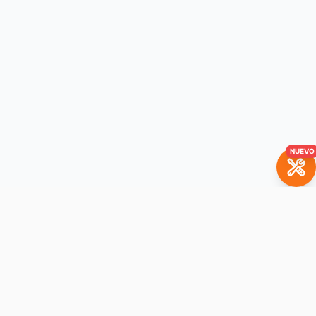
NUEVO
BrickBuddy
La plataforma de alquiler de sets LEGO. Alquila tus sets