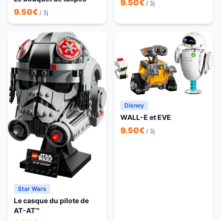
9.50
€
/ 3j
9.50
€
/ 3j
Disney
WALL-E et EVE
9.50
€
/ 3j
Star Wars
Le casque du pilote de
AT-AT™