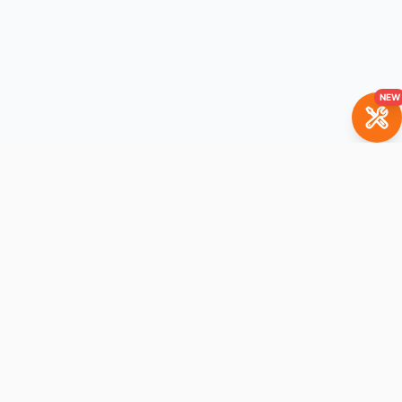
NEW
BrickBuddy
The LEGO set rental platform. Rent your favorite sets with
purchase option.