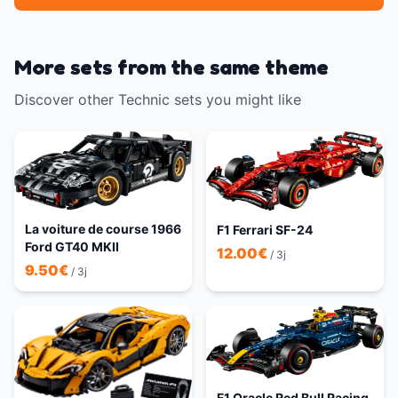
More sets from the same theme
Discover other Technic sets you might like
La voiture de course 1966
F1 Ferrari SF-24
Ford GT40 MKII
12.00
€
/ 3j
9.50
€
/ 3j
F1 Oracle Red Bull Racing