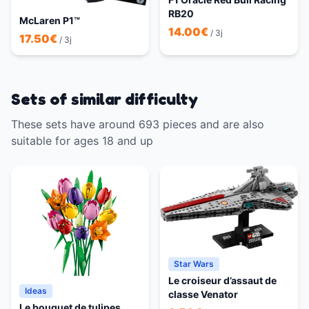
RB20
McLaren P1™
14.00
€
/ 3j
17.50
€
/ 3j
Sets of similar difficulty
These sets have around 693 pieces and are also
suitable for ages 18 and up
Star Wars
Le croiseur d’assaut de
Ideas
classe Venator
Le bouquet de tulipes