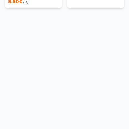
9.50
€
/ 3j