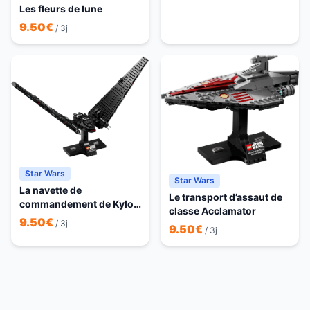
Les fleurs de lune
9.50
€
/ 3j
Star Wars
Star Wars
La navette de
Le transport d’assaut de
commandement de Kylo
classe Acclamator
Ren
9.50
€
/ 3j
9.50
€
/ 3j