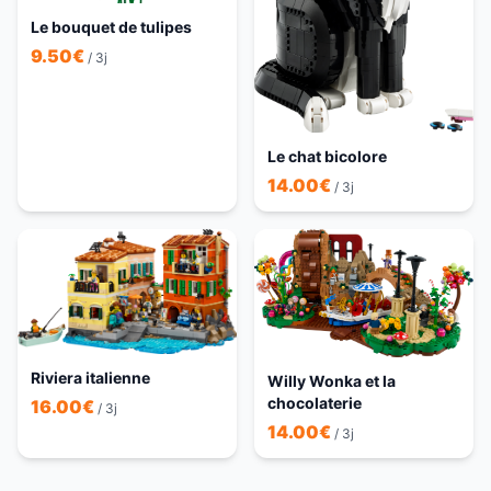
Le bouquet de tulipes
9.50
€
/ 3j
Le chat bicolore
14.00
€
/ 3j
Riviera italienne
Willy Wonka et la
chocolaterie
16.00
€
/ 3j
14.00
€
/ 3j