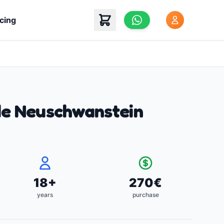
icing
de Neuschwanstein
18
+
270
€
years
purchase