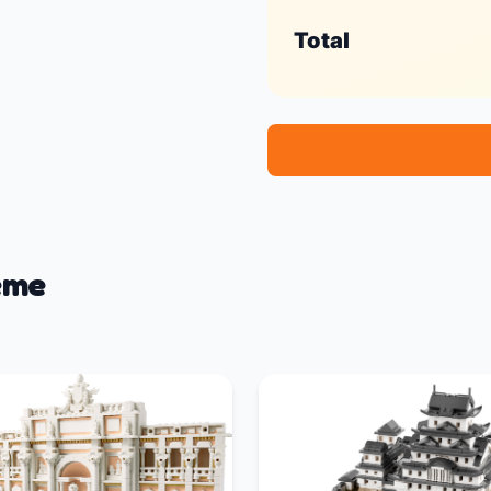
Total
eme