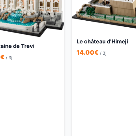
Le château d'Himeji
taine de Trevi
14.00
€
/ 3j
0
€
/ 3j