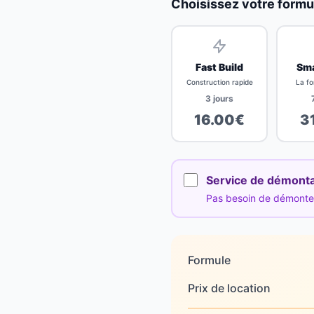
Choisissez votre formu
Fast Build
Sma
Construction rapide
La fo
3
jours
16.00
€
3
Service de démont
Pas besoin de démonter 
Formule
Prix de location