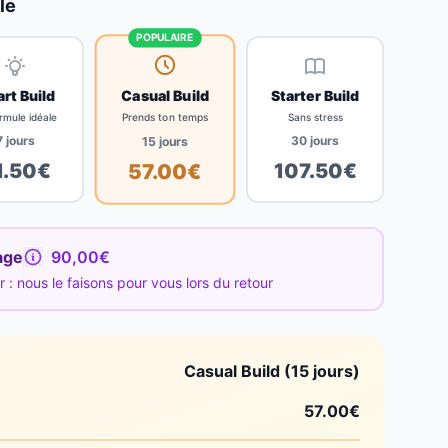
le
POPULAIRE
Casual Build
rt Build
Starter Build
Prends ton temps
rmule idéale
Sans stress
7
jours
30
jours
15
jours
1.50
€
107.50
€
57.00
€
age
90,00€
: nous le faisons pour vous lors du retour
Casual Build (15 jours)
57.00
€