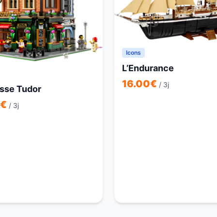
Icons
L’Endurance
16.00
€
/ 3j
isse Tudor
€
/ 3j