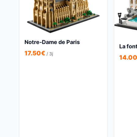
Notre-Dame de Paris
La fon
17.50
€
/ 3j
14.0