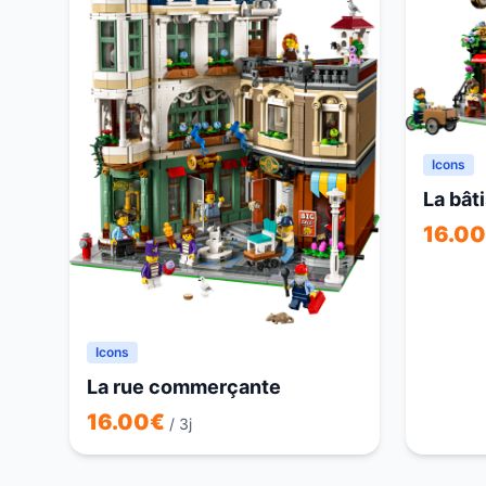
Icons
La bât
16.00
Icons
La rue commerçante
16.00
€
/ 3j