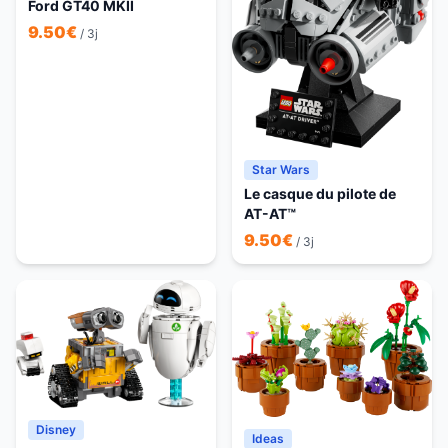
Ford GT40 MKII
9.50
€
/ 3j
Star Wars
Le casque du pilote de
AT-AT™
9.50
€
/ 3j
Disney
Ideas