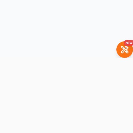
NEW
BrickBuddy
The LEGO set rental platform. Rent your favorite sets with
purchase option.