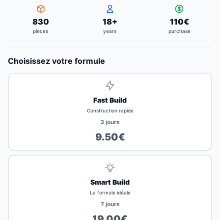
830
18
+
110
€
pieces
years
purchase
Choisissez votre formule
Fast Build
Construction rapide
3
jours
9.50
€
Smart Build
La formule idéale
7
jours
19.00
€