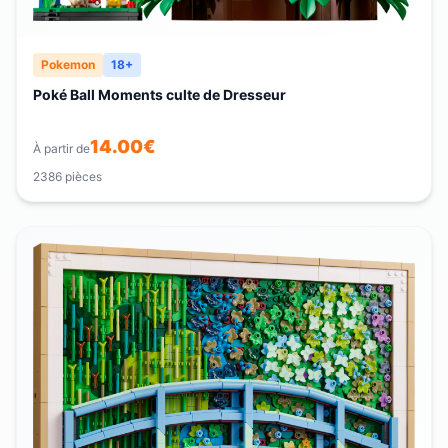
Pokemon
18+
Poké Ball Moments culte de Dresseur
14.00
€
À partir de
2386
pièces