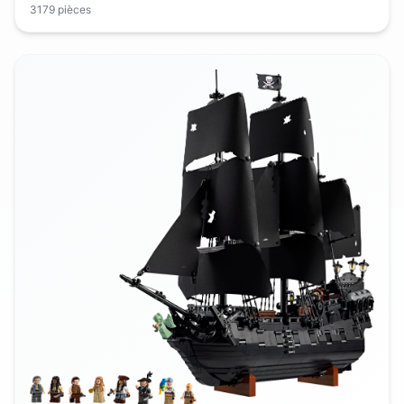
3179
pièces