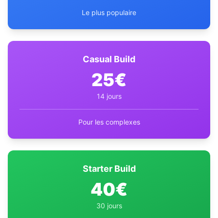
Le plus populaire
Casual Build
25€
14 jours
Pour les complexes
Starter Build
40€
30 jours